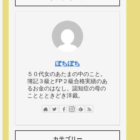
ぼちぼち
５０代女のあたまの中のこと。
簿記３級とFP２級合格実績のあ
るお金のはなし。認知症の母の
こととときどき洋裁。
カテゴリー