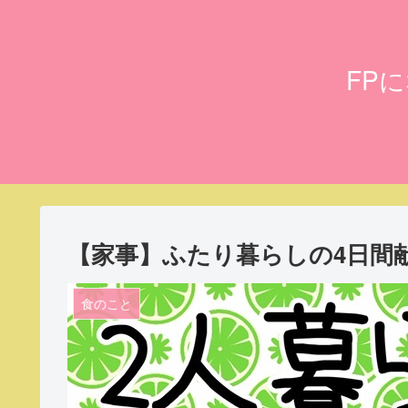
FP
【家事】ふたり暮らしの4日間献立(1
食のこと