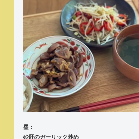
昼：
砂肝のガーリック炒め