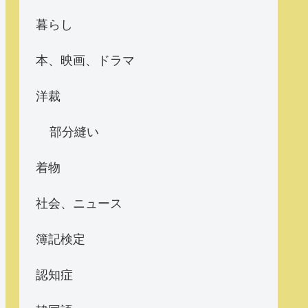
暮らし
本、映画、ドラマ
洋裁
部分縫い
着物
社会、ニュース
簿記検定
認知症