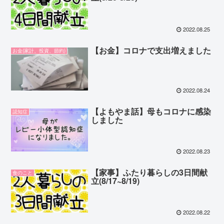
2022.08.25
【お金】コロナで支出増えました
お金(家計、投資、節約)
2022.08.24
【よもやま話】母もコロナに感染
認知症
しました
2022.08.23
【家事】ふたり暮らしの3日間献
食のこと
立(8/17~8/19)
2022.08.22