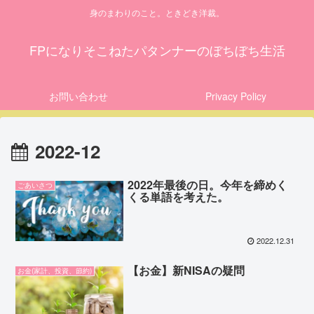
身のまわりのこと。ときどき洋裁。
FPになりそこねたパタンナーのぼちぼち生活
お問い合わせ
Privacy Policy
2022-12
2022年最後の日。今年を締めく
ごあいさつ
くる単語を考えた。
2022.12.31
【お金】新NISAの疑問
お金(家計、投資、節約)