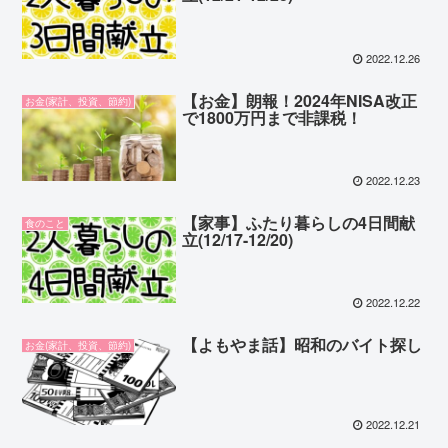
2022.12.26
【お金】朗報！2024年NISA改正
お金(家計、投資、節約)
で1800万円まで非課税！
2022.12.23
【家事】ふたり暮らしの4日間献
食のこと
立(12/17-12/20)
2022.12.22
【よもやま話】昭和のバイト探し
お金(家計、投資、節約)
2022.12.21