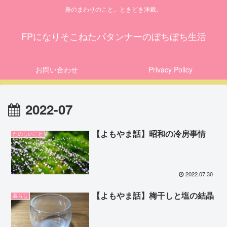
身のまわりのこと。ときどき洋裁。
FPになりそこねたパタンナーのぼちぼち生活
お問い合わせ
Privacy Policy
2022-07
【よもやま話】昭和の冷房事情
たのしいこと
2022.07.30
【よもやま話】梅干しと塩の結晶
暮らし