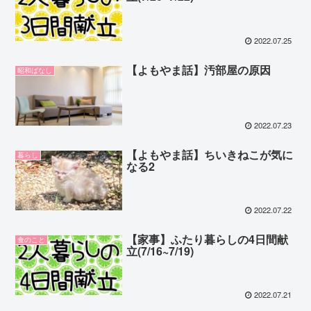
2022.07.25
【よもやま話】汚部屋の原因
昭和ばなし
2022.07.23
【よもやま話】ちいきねこが気に
暮らし
なる2
2022.07.22
【家事】ふたり暮らしの4日間献
食のこと
立(7/16~7/19)
2022.07.21