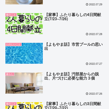
2022.07.29
【家事】ふたり暮らしの4日間献
食のこと
立(7/23~7/26)
2022.07.28
【よもやま話】市営プールの思い
たのしいこと
出
2022.07.27
【よもやま話】汚部屋からの脱
暮らし
出、片づけに必要な能力３個
2022.07.26
【家事】ふたり暮らしの3日間献
食のこと
立(7/20~7/22)