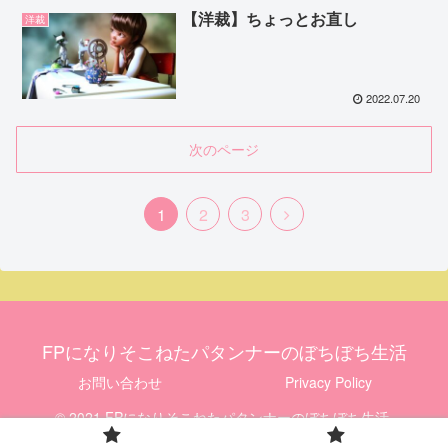
【洋裁】ちょっとお直し
洋裁
2022.07.20
次のページ
1
2
3
FPになりそこねたパタンナーのぼちぼち生活
お問い合わせ
Privacy Policy
© 2021 FPになりそこねたパタンナーのぼちぼち生活.