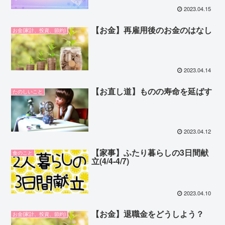
2023.04.15
【お金】再雇用後のお金のはなし
お金(家計、投資、節約)
2023.04.14
【お直し道】ものの寿命を延ばす
たのしいこと
2023.04.12
【家事】ふたり暮らしの3日間献
食のこと
立(4/4-4/7)
2023.04.10
【お金】退職金をどうしよう？
お金(家計、投資、節約)