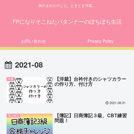
身のまわりのこと。ときどき洋裁。
FPになりそこねたパタンナーのぼちぼち生活
お問い合わせ
Privacy Policy
2021-08
【洋裁】台衿付きのシャツカラー
洋裁
の作り方、付け方
2021.08.31
【簿記】日商簿記３級、CBT練習
簿記検定
問題！