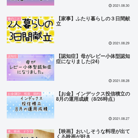
2021.08.30
【家事】ふたり暮らしの３日間献
食のこと
立
2021.08.29
【認知症】母がレビー小体型認知
認知症
症になりました(24)
2021.08.28
【お金】インデックス投信積立の
お金(家計、投資、節約)
8月の運用成績（8/26時点）
2021.08.27
【映画】おいしそうな料理が出て
本、映画、ドラマ
くる映画が好き