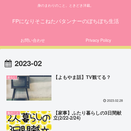
身のまわりのこと。ときどき洋裁。
FPになりそこねたパタンナーのぼちぼち生活
お問い合わせ
Privacy Policy
2023-02
【よもやま話】TV観てる？
暮らし
2023.02.28
【家事】ふたり暮らしの3日間献
食のこと
立(2/22-2/24)