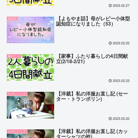
2023.02.27
【よもやま話】母がレビー小体型
認知症
認知症になりました（53）
2023.02.25
【家事】ふたり暮らしの4日間献
食のこと
立(2/18-2/21)
2023.02.23
【洋裁】私の洋服お直し記 (セー
たのしいこと
ター・トランポリン)
2023.02.22
【洋裁】私の洋服お直し記 (カッ
たのしいこと
ターシャツの衿)