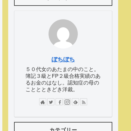
ぼちぼち
５０代女のあたまの中のこと。
簿記３級とFP２級合格実績のあ
るお金のはなし。認知症の母の
こととときどき洋裁。
カテゴリー