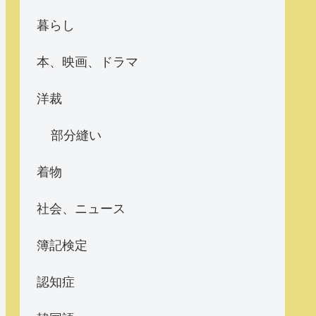
暮らし
本、映画、ドラマ
洋裁
部分縫い
着物
社会、ニュース
簿記検定
認知症