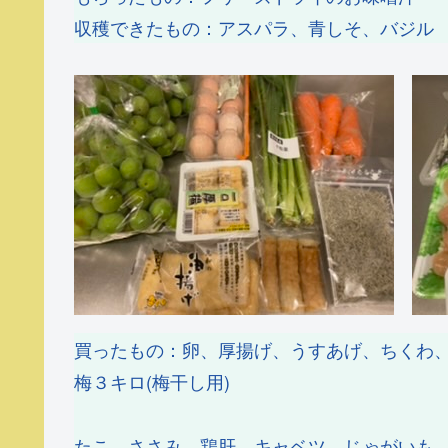
収穫できたもの：アスパラ、青しそ、バジル
買ったもの：卵、厚揚げ、うすあげ、ちくわ
梅３キロ(梅干し用)
たこ、ささみ、鶏肝、キャベツ、じゃがいも