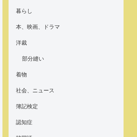
暮らし
本、映画、ドラマ
洋裁
部分縫い
着物
社会、ニュース
簿記検定
認知症