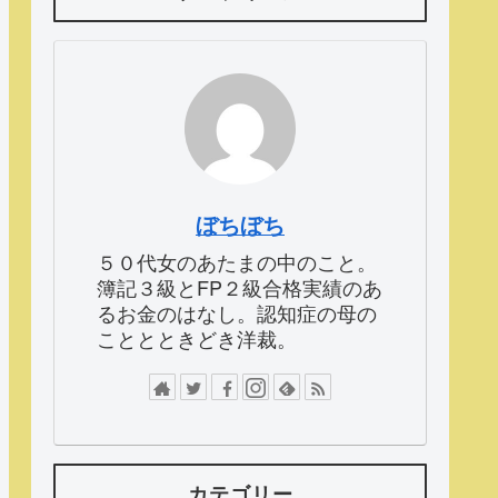
ぼちぼち
５０代女のあたまの中のこと。
簿記３級とFP２級合格実績のあ
るお金のはなし。認知症の母の
こととときどき洋裁。
カテゴリー