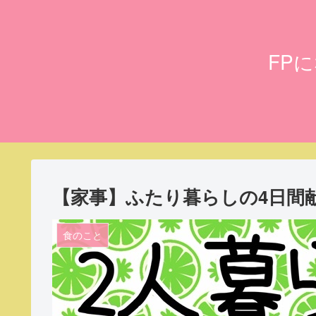
FP
【家事】ふたり暮らしの4日間献立（
食のこと