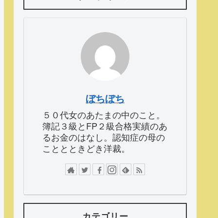
ぼちぼち
５０代女のあたまの中のこと。
簿記３級とFP２級合格実績のあ
るお金のはなし。認知症の母の
こととときどき洋裁。
カテゴリー