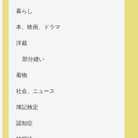
暮らし
本、映画、ドラマ
洋裁
部分縫い
着物
社会、ニュース
簿記検定
認知症