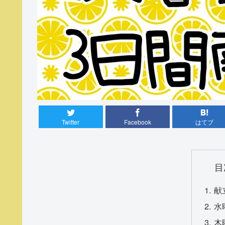
Twitter
Facebook
はてブ
目
献
水
木