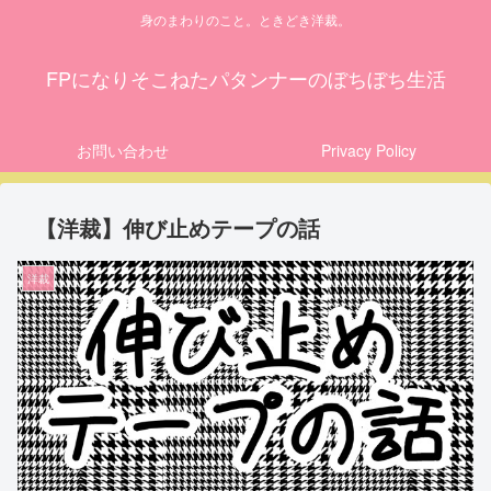
身のまわりのこと。ときどき洋裁。
FPになりそこねたパタンナーのぼちぼち生活
お問い合わせ
Privacy Policy
【洋裁】伸び止めテープの話
洋裁