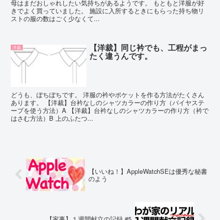
母はまだおしゃれしたい気持ちがあるようです。 もともと洋服が好
きでよく買っていました。 施設に入所するときにもらった持ち物リ
ストの服の数はごく少なくて...
【洋裁】同じ衿でも、工程がまっ
洋裁
たく違うんです。
どうも、ぼちぼちです。 洋服の衿やポケットを作る方法がたくさん
あります。 【洋裁】台衿なしのシャツカラーの作り方（バイヤステ
ープを使う方法）A 【洋裁】台衿なしのシャツカラーの作り方（衿で
はさむ方法）B 上のふたつ...
【いいね！】AppleWatchSEは優秀な秘書
のよう
【家事】１週間献立の記録 #5