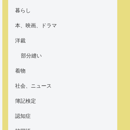
暮らし
本、映画、ドラマ
洋裁
部分縫い
着物
社会、ニュース
簿記検定
認知症