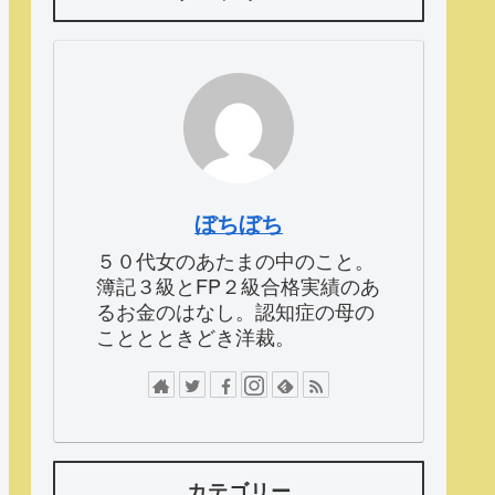
ぼちぼち
５０代女のあたまの中のこと。
簿記３級とFP２級合格実績のあ
るお金のはなし。認知症の母の
こととときどき洋裁。
カテゴリー