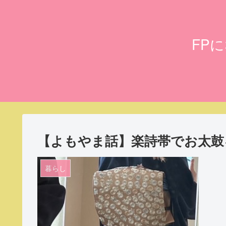
FP
【よもやま話】楽詩帯でお太鼓
暮らし