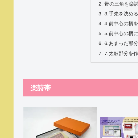
帯の三角を楽
3.手先を決め
4.前中心の柄
5.前中心の柄
6.あまった部
7.太鼓部分を
楽詩帯