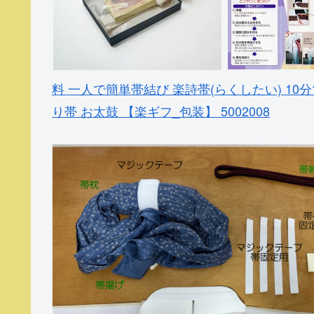
料 一人で簡単帯結び 楽詩帯(らくしたい) 10
り帯 お太鼓 【楽ギフ_包装】 5002008