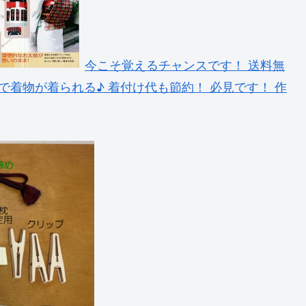
今こそ覚えるチャンスです！ 送料無
分で着物が着られる♪ 着付け代も節約！ 必見です！ 作