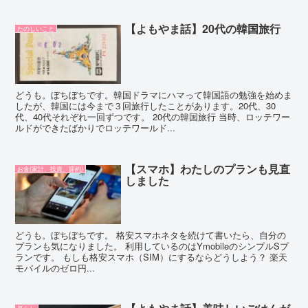
【よもやま話】20代の韓国旅行
たのしいこと
どうも。ぼちぼちです。韓国ドラマにハマって韓国語の勉強を始めま
したが、韓国には今まで３回旅行したことがあります。20代、30
代、40代それぞれ一回ずつです。 20代の韓国旅行 当時、ロッテワー
ルドができたばかりでロッテワールド...
【スマホ】わたしのプランも見直
お金(家計、投資、節約)
しました
どうも。ぼちぼちです。 格安スマホネタを続けて書いたら、自分の
プランも気になりました。 利用しているのはYmobileのシンプルSプ
ランです。 もしも格安スマホ（SIM）にするならどうしよう？ 楽天
モバイルのゼロ円...