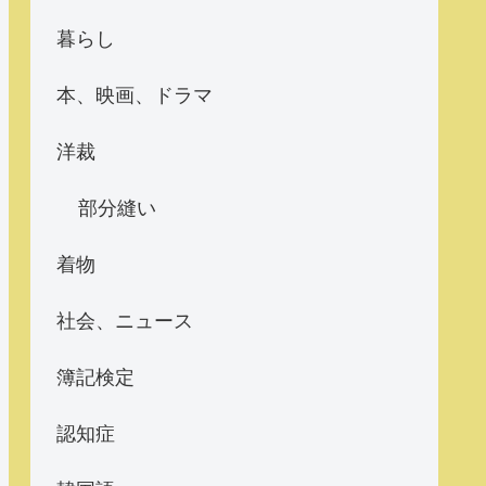
暮らし
本、映画、ドラマ
洋裁
部分縫い
着物
社会、ニュース
簿記検定
認知症