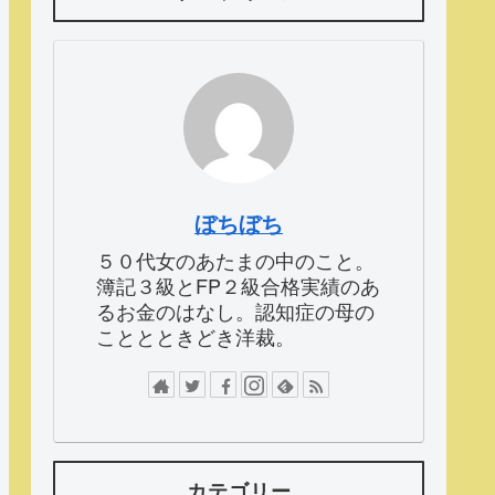
ぼちぼち
５０代女のあたまの中のこと。
簿記３級とFP２級合格実績のあ
るお金のはなし。認知症の母の
こととときどき洋裁。
カテゴリー