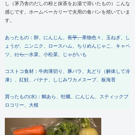
し（茅乃舎のだしの粉と抹茶をお湯で溶いたもの）こんな
感じです。ホームベーカリーで夫用の食パンを焼いていま
す。
あったもの：卵、にんじん、
長芋、
果物色々、玉ねぎ、し
ょうが、ニンニク、ロースハム、ちりめんじゃこ、キャベ
ツ、
にら、
水菜、小松菜、じゃがいも
コストコ食材：牛肉薄切り、豚バラ、丸どり（解体して冷
凍）、紅鮭、バナナ、しじみワカメスープ、板海苔
買ったもの(水)：鯛あら、牡蠣、にんじん、スティックブ
ロコリー、大根