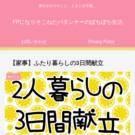
身のまわりのこと。ときどき洋裁。
FPになりそこねたパタンナーのぼちぼち生活
お問い合わせ
Privacy Policy
【家事】ふたり暮らしの3日間献立
食のこと