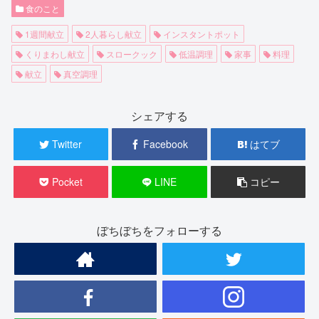
食のこと
1週間献立
2人暮らし献立
インスタントポット
くりまわし献立
スロークック
低温調理
家事
料理
献立
真空調理
シェアする
Twitter
Facebook
はてブ
Pocket
LINE
コピー
ぼちぼちをフォローする