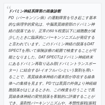
ドパミン神経系障害の画像診断
PD（パーキンソン病）の運動障害を引き起こす基本
的な病理学的変化は、中脳黒質緻密部のドパミン神
経の脱落であり、正常の50％程度以下に細胞数が減
少したときに臨床的にパーキンソニズムが発症する
と言われています。このドパミン神経の脱落をDAT
SPECTを用いて保険診療の範囲で検査することが可
能となりました。DAT SPECTはドパミン神経終末
にあるドパミン再取り込み部(ドパミントランスポー
ター）に結合するI-イオフルパンという製剤を用い
ることで、黒質線条体神経の週末部が存在する線条
体への集積を見ます。PDでは黒質の外側より神経細
胞脱落がはじまるとされ、この検査を行うことで黒
質線条体神経の変性脱落を客観的に評価することが
でき、薬剤性パーキンソニズムや、本態性振戦(振戦