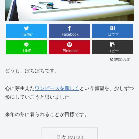
Twitter
Facebook
はてブ
LINE
Pinterest
コピー
2022.03.21
どうも、ぼちぼちです。
心に芽生えた
ワンピースを新しく
という願望を、少しずつ
形にしていこうと思いました。
来年の冬に着られることが目標です。
目次