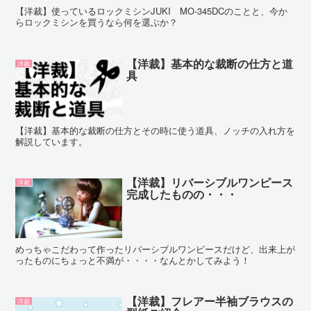
【洋裁】使っているロックミシンJUKI MO-345DCのことと、今か
らロックミシンを買うなら何を選ぶか？
【洋裁】基本的な裁断の仕方と道
洋裁
具
【洋裁】基本的な裁断の仕方とその時に使う道具、ノッチの入れ方を
解説しています。
【洋裁】リバーシブルワンピース
洋裁
完成したものの・・・
めっちゃこだわって作ったリバーシブルワンピースだけど、出来上が
ったものにちょっと不満が・・・・なんとかしてみよう！
【洋裁】フレアー半袖ブラウスの
洋裁