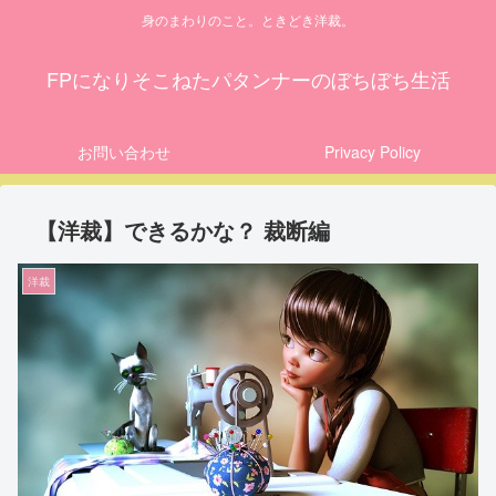
身のまわりのこと。ときどき洋裁。
FPになりそこねたパタンナーのぼちぼち生活
お問い合わせ
Privacy Policy
【洋裁】できるかな？ 裁断編
洋裁