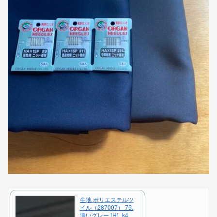
生地 ポリエステルツ
イル（287007） 75.
濃いグレー (H)_k4_