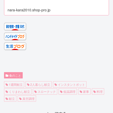
nara-kara2010.shop-pro.jp
食のこと
1週間献立
2人暮らし献立
インスタントポット
くりまわし献立
スロークック
低温調理
家事
料理
献立
真空調理