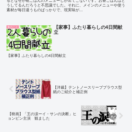
るとなぜか晩ごはんのメニューしか出てこないです。お昼ごはんはど
うしてるんだろうと不思議でした。それに、メインのメニューや使う
素材が毎日違うものばっかりで、現実味が...
【家事】ふたり暮らしの4日間献
食のこと
立
【家事】ふたり暮らしの4日間献立
【洋裁】テントノースリーブブラウス型
紙のご紹介と補正例
【映画】「王の涙ーイ・サンの決断」ヒ
ョンビン主演 観ました