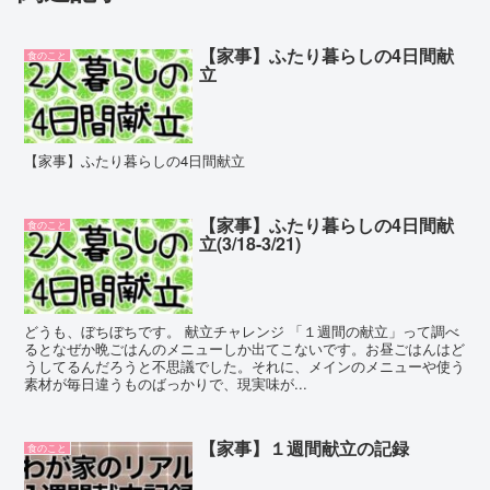
【家事】ふたり暮らしの4日間献
食のこと
立
【家事】ふたり暮らしの4日間献立
【家事】ふたり暮らしの4日間献
食のこと
立(3/18-3/21)
どうも、ぼちぼちです。 献立チャレンジ 「１週間の献立」って調べ
るとなぜか晩ごはんのメニューしか出てこないです。お昼ごはんはど
うしてるんだろうと不思議でした。それに、メインのメニューや使う
素材が毎日違うものばっかりで、現実味が...
【家事】１週間献立の記録
食のこと