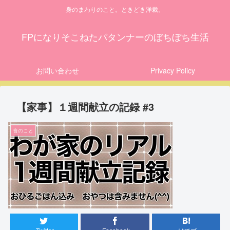
身のまわりのこと。ときどき洋裁。
FPになりそこねたパタンナーのぼちぼち生活
お問い合わせ
Privacy Policy
【家事】１週間献立の記録 #3
食のこと