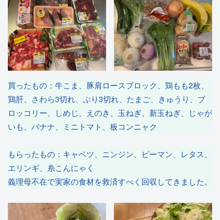
買ったもの：牛こま、豚肩ロースブロック、鶏もも2枚、
鶏肝、さわら3切れ、ぶり3切れ、たまご、きゅうり、ブ
ロッコリー、しめじ、えのき、玉ねぎ、新玉ねぎ、じゃが
いも、バナナ、ミニトマト、板コンニャク
もらったもの：キャベツ、ニンジン、ピーマン、レタス、
エリンギ、糸こんにゃく
義理母不在で実家の食材を救済すべく回収してきました。