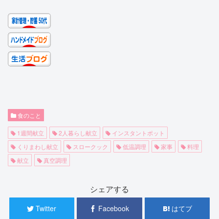
食のこと
1週間献立
2人暮らし献立
インスタントポット
くりまわし献立
スロークック
低温調理
家事
料理
献立
真空調理
シェアする
Twitter
Facebook
はてブ