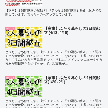
【家事】１週間献立の記録 #4 リアルな１週間献立を昼食も込みで公
開しています。買ったものもアップしています。
【家事】ふたり暮らしの3日間献
食のこと
立 (4/13~4/15)
どうも、ぼちぼちです。 献立チャレンジ 「１週間の献立」って調べ
るとなぜか晩ごはんのメニューしか出てこないです。お昼ごはんはど
うしてるんだろうと不思議でした。それに、メインのメニューや使う
素材が毎日違うものばっかりで、現実味が...
【家事】ふたり暮らしの4日間献
食のこと
立(1/29~2/1)
どうも、ぼちぼちです。 献立チャレンジ 「１週間の献立」って調べ
るとなぜか晩ごはんのメニューしか出てこないです。お昼ごはんはど