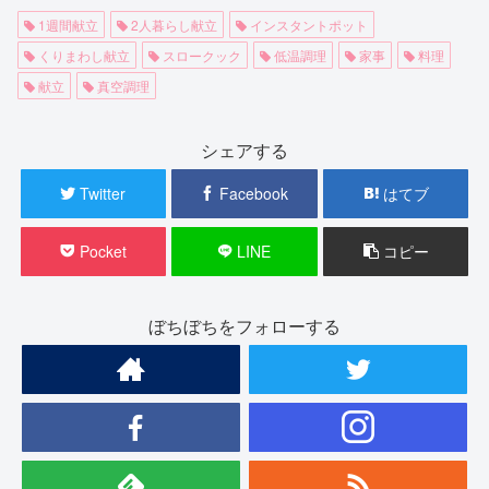
1週間献立
2人暮らし献立
インスタントポット
くりまわし献立
スロークック
低温調理
家事
料理
献立
真空調理
シェアする
Twitter
Facebook
はてブ
Pocket
LINE
コピー
ぼちぼちをフォローする