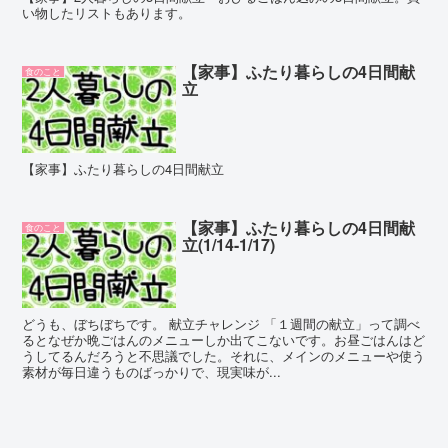
い物したリストもあります。
【家事】ふたり暮らしの4日間献
食のこと
立
【家事】ふたり暮らしの4日間献立
【家事】ふたり暮らしの4日間献
食のこと
立(1/14-1/17)
どうも、ぼちぼちです。 献立チャレンジ 「１週間の献立」って調べ
るとなぜか晩ごはんのメニューしか出てこないです。お昼ごはんはど
うしてるんだろうと不思議でした。それに、メインのメニューや使う
素材が毎日違うものばっかりで、現実味が...