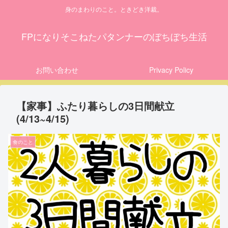
身のまわりのこと。ときどき洋裁。
FPになりそこねたパタンナーのぼちぼち生活
お問い合わせ
Privacy Policy
【家事】ふたり暮らしの3日間献立
(4/13~4/15)
食のこと