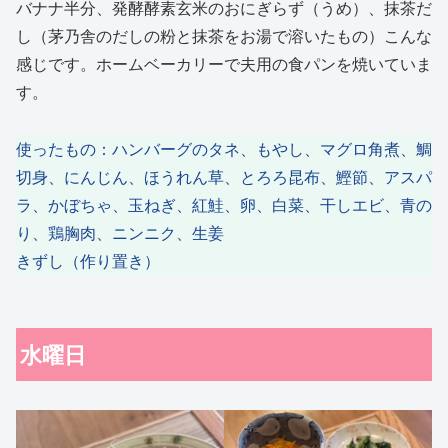
バナナ半分、発酵酵素玄米のおにぎらず（うめ）、抹茶だ
し（茅乃舎のだしの粉と抹茶をお湯で溶いたもの）こんな
感じです。ホームベーカリーで夫用の食パンを焼いていま
す。
使ったもの：ハンバーグのタネ、もやし、マグロ角煮、鯛
切身、にんじん、ほうれん草、とろろ昆布、鰹節、アスパ
ラ、かぼちゃ、玉ねぎ、紅鮭、卵、白菜、干しエビ、青の
り、鶏胸肉、ニンニク、生姜
きずし（作り置き）
水曜日