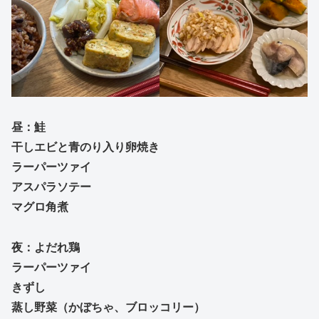
昼：鮭
干しエビと青のり入り卵焼き
ラーパーツァイ
アスパラソテー
マグロ角煮
夜：よだれ鶏
ラーパーツァイ
きずし
蒸し野菜（かぼちゃ、ブロッコリー）