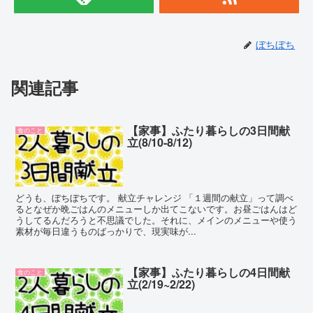
ぼちぼち
関連記事
【家事】ふたり暮らしの3日間献
食のこと
立(8/10-8/12)
どうも、ぼちぼちです。 献立チャレンジ 「１週間の献立」って調べ
るとなぜか晩ごはんのメニューしか出てこないです。お昼ごはんはど
うしてるんだろうと不思議でした。それに、メインのメニューや使う
素材が毎日違うものばっかりで、現実味が...
【家事】ふたり暮らしの4日間献
食のこと
立(2/19~2/22)