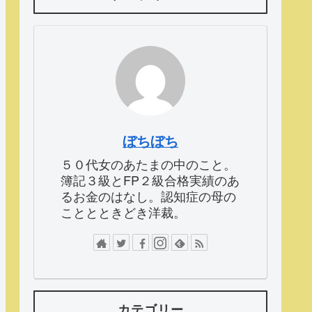
ぼちぼち
５０代女のあたまの中のこと。
簿記３級とFP２級合格実績のあ
るお金のはなし。認知症の母の
こととときどき洋裁。
カテゴリー