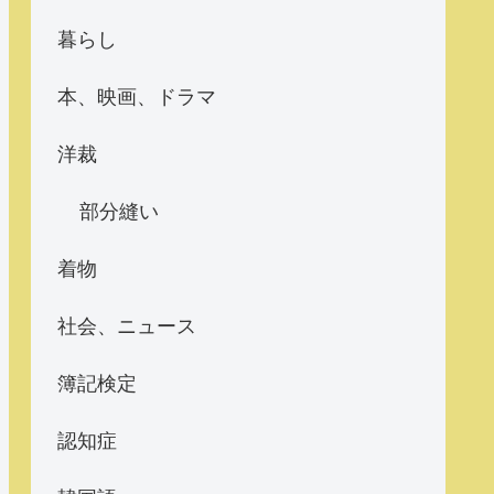
暮らし
本、映画、ドラマ
洋裁
部分縫い
着物
社会、ニュース
簿記検定
認知症