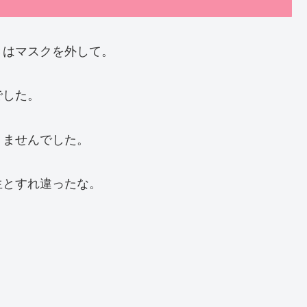
きはマスクを外して。
でした。
りませんでした。
生とすれ違ったな。