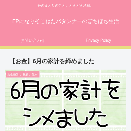
身のまわりのこと。ときどき洋裁。
FPになりそこねたパタンナーのぼちぼち生活
お問い合わせ
Privacy Policy
【お金】6月の家計を締めました
お金(家計、投資、節約)