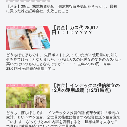
【お金】30代、株式投資始め 個別株投資を始めたきっかけ。最初
に買った株と証券会社。失敗したこと
【お金】ガス代 28,617
お金(家計、投資、節約)
円！！！！？？？？
どうもぼちぼちです。 先日ポストに入っていたガス使用量のお知ら
せを見てげっ！となりました。うちはガスの床暖なので冬のガス代が
高いのはいつものことなんですが・・・・ 去年22,369円 今年
28,617円 光熱費が高騰して...
【お金】インデックス投信積立の
お金(家計、投資、節約)
12月の運用成績（12/31時点）
どうも、ぼちぼちです。 インデックス投資信託 何年か前に「最高の
家計」という本を読み、全世界の指数に投資する投資信託を積み立て
ていま す。ざっくりと本の内容を説明すると、世界経済は大きな目
で見れば成長を続けていくので全世界の指...