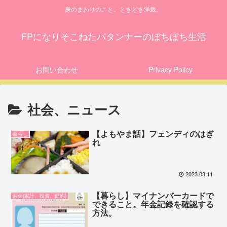
身のまわりのこと。ときどき洋裁。
FPになりそこねたパタンナーのぼちぼち生活
お問い合わせ
Privacy Policy
社会、ニュース
【よもやま話】フェンディのはぎ
暮らし
れ
2023.03.11
【暮らし】マイナンバーカードで
お金(家計、投資、節約)
できること。年金記録を確認する
方法。