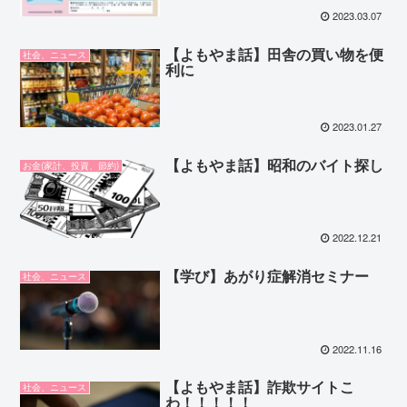
2023.03.07
【よもやま話】田舎の買い物を便
社会、ニュース
利に
2023.01.27
【よもやま話】昭和のバイト探し
お金(家計、投資、節約)
2022.12.21
【学び】あがり症解消セミナー
社会、ニュース
2022.11.16
【よもやま話】詐欺サイトこ
社会、ニュース
わ！！！！！