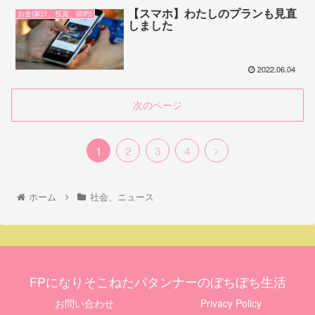
【スマホ】わたしのプランも見直
お金(家計、投資、節約)
しました
2022.06.04
次のページ
1
2
3
4
ホーム
社会、ニュース
FPになりそこねたパタンナーのぼちぼち生活
お問い合わせ
Privacy Policy