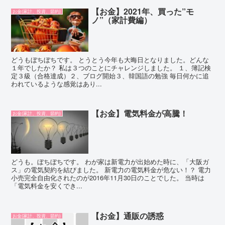
【お金】2021年、買った”モ
お金(家計、投資、節約)
ノ”（家計費編）
どうもぼちぼちです。 とうとう今年も大晦日となりました。どんな
１年でしたか？ 私は３つのことにチャレンジしました。 １、簿記検
定３級（合格達成）２、ブログ開始３、韓国語の勉強 毎日何かに追
われているような感覚はあり...
【お金】電気料金が高騰！
お金(家計、投資、節約)
どうも。ぼちぼちです。 わが家は新電力が出始めた時に、「大阪ガ
ス」の電気契約を結びました。 新電力の電気料金が危ない！？ 電力
小売完全自由化されたのが2016年11月30日のことでした。 当時は
「電気料金を安くでき...
【お金】通販の誘惑
お金(家計、投資、節約)