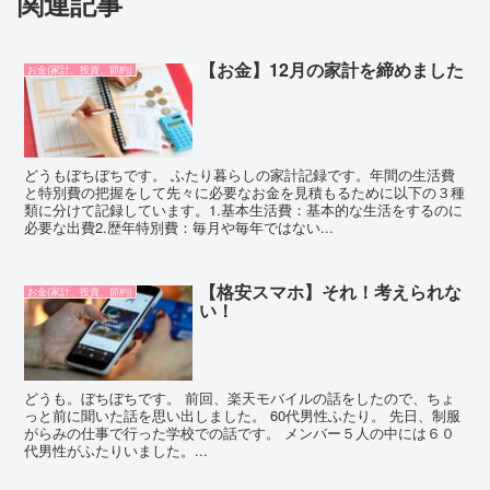
関連記事
【お金】12月の家計を締めました
お金(家計、投資、節約)
どうもぼちぼちです。 ふたり暮らしの家計記録です。年間の生活費
と特別費の把握をして先々に必要なお金を見積もるために以下の３種
類に分けて記録しています。1.基本生活費：基本的な生活をするのに
必要な出費2.歴年特別費：毎月や毎年ではない...
【格安スマホ】それ！考えられな
お金(家計、投資、節約)
い！
どうも。ぼちぼちです。 前回、楽天モバイルの話をしたので、ちょ
っと前に聞いた話を思い出しました。 60代男性ふたり。 先日、制服
がらみの仕事で行った学校での話です。 メンバー５人の中には６０
代男性がふたりいました。...