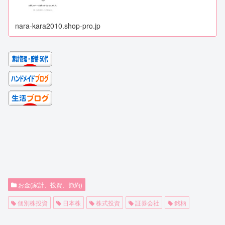
nara-kara2010.shop-pro.jp
お金(家計、投資、節約)
個別株投資
日本株
株式投資
証券会社
銘柄