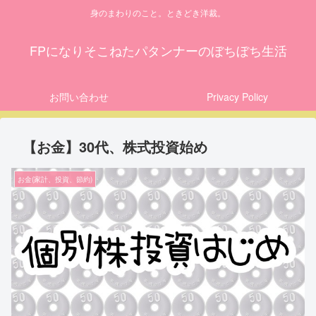
身のまわりのこと。ときどき洋裁。
FPになりそこねたパタンナーのぼちぼち生活
お問い合わせ
Privacy Policy
【お金】30代、株式投資始め
お金(家計、投資、節約)