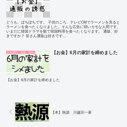
どうも。ぼちぼちです。 子供のころ、テレビCMでラーメンを見ると
ラーメンを食べたくなりました。そんな広告に弱いカモな人間です。
いまだに韓国ドラマを観て韓国料理を食べたくなります。 通販、好
きですか？ 皆さん通販は好きです...
【お金】6月の家計を締めました
お金(家計、投資、節約)
【お金】6月の家計を締めました
【本】熱源 川越宗一著