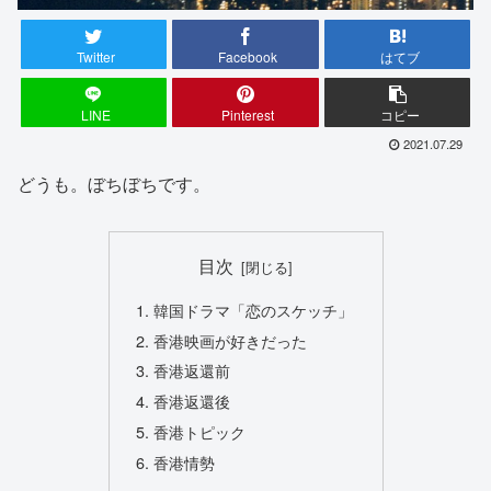
Twitter
Facebook
はてブ
LINE
Pinterest
コピー
2021.07.29
どうも。ぼちぼちです。
目次
韓国ドラマ「恋のスケッチ」
香港映画が好きだった
香港返還前
香港返還後
香港トピック
香港情勢