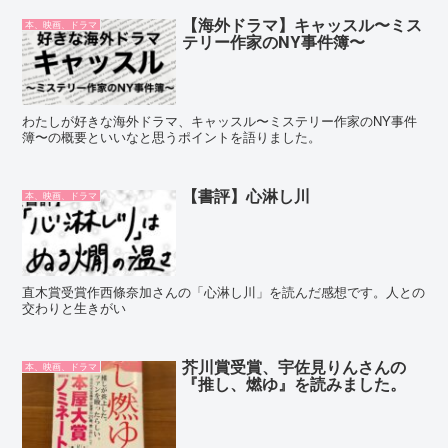
【海外ドラマ】キャッスル〜ミス
本、映画、ドラマ
テリー作家のNY事件簿〜
わたしが好きな海外ドラマ、キャッスル〜ミステリー作家のNY事件
簿〜の概要といいなと思うポイントを語りました。
【書評】心淋し川
本、映画、ドラマ
直木賞受賞作西條奈加さんの「心淋し川」を読んだ感想です。人との
交わりと生きがい
芥川賞受賞、宇佐見りんさんの
本、映画、ドラマ
『推し、燃ゆ』を読みました。