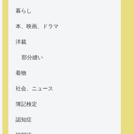
暮らし
本、映画、ドラマ
洋裁
部分縫い
着物
社会、ニュース
簿記検定
認知症