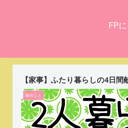
FP
【家事】ふたり暮らしの4日間献立(1
食のこと