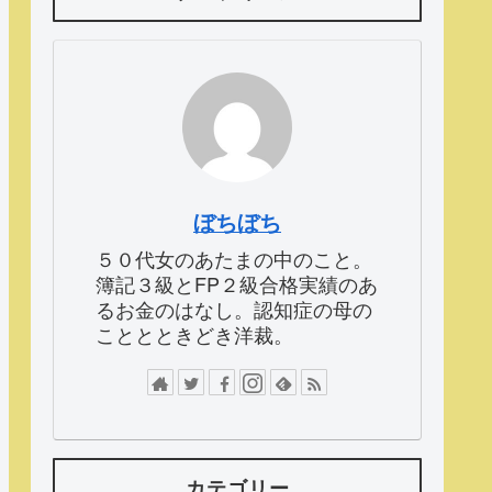
ぼちぼち
５０代女のあたまの中のこと。
簿記３級とFP２級合格実績のあ
るお金のはなし。認知症の母の
こととときどき洋裁。
カテゴリー