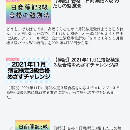
【簿記】合格！日商簿記３級 わ
簿記検定
たしの勉強法
どうも、ぼちぼちです。友達くらむちが「簿記検定受けようと思うね
ん。」と言い出したので、これはいい機会！と一緒に始めようと勝手
に決め、クレアール簿記・会計士講座事務所の「２０２１年１１月目
標３級パックWeb通信」を2021年4月23日から学...
【簿記】2021年11月に簿記検定
簿記検定
３級合格をめざすチャレンジ#3
【簿記】2021年11月に簿記検定３級合格をめざすチャレンジ・3 日
商簿記3級合格に挑戦する友達に乗っかって簿記の学習を始めまし
た。
【簿記】合格！日商簿記３級 わたしの勉