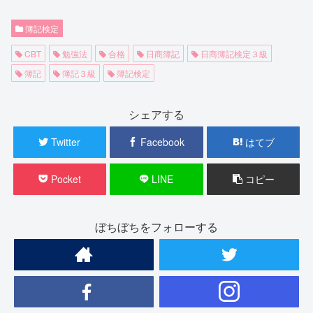
簿記検定
CBT
勉強法
合格
日商簿記
日商簿記検定３級
簿記
簿記３級
簿記検定
シェアする
Twitter
Facebook
はてブ
Pocket
LINE
コピー
ぼちぼちをフォローする