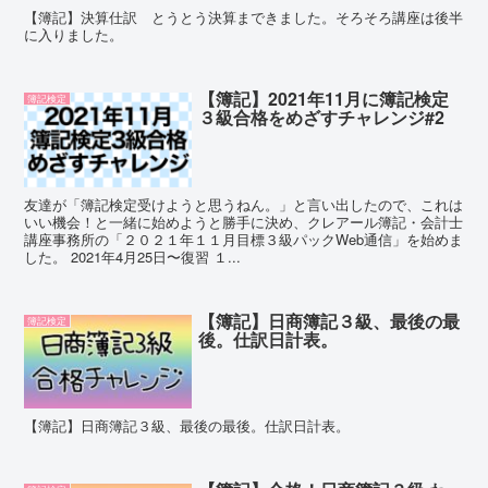
【簿記】決算仕訳 とうとう決算まできました。そろそろ講座は後半
に入りました。
【簿記】2021年11月に簿記検定
簿記検定
３級合格をめざすチャレンジ#2
友達が「簿記検定受けようと思うねん。」と言い出したので、これは
いい機会！と一緒に始めようと勝手に決め、クレアール簿記・会計士
講座事務所の「２０２１年１１月目標３級パックWeb通信」を始めま
した。 2021年4月25日〜復習 １...
【簿記】日商簿記３級、最後の最
簿記検定
後。仕訳日計表。
【簿記】日商簿記３級、最後の最後。仕訳日計表。