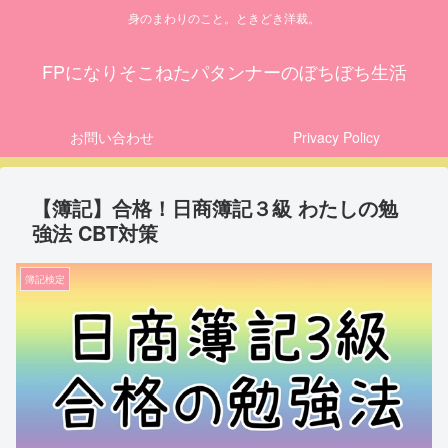
身のまわりのこと。ときどき洋裁。
FPになりそこねたパタンナーのぼちぼち生活
お問い合わせ
Privacy Policy
【簿記】合格！日商簿記３級 わたしの勉
強法 CBT対策
簿記検定