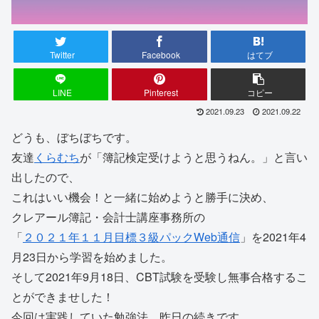
Twitter
Facebook
はてブ
LINE
Pinterest
コピー
2021.09.23
2021.09.22
どうも、ぼちぼちです。
友達
くらむち
が「簿記検定受けようと思うねん。」と言い
出したので、
これはいい機会！と一緒に始めようと勝手に決め、
クレアール簿記・会計士講座事務所の
「
２０２１年１１月目標３級パックWeb通信
」を
2021年4
月23日から学習を始めました。
そして2021年9月18日、CBT試験を受験し無事合格するこ
とができませした！
今回は実践していた勉強法。昨日の続きです。