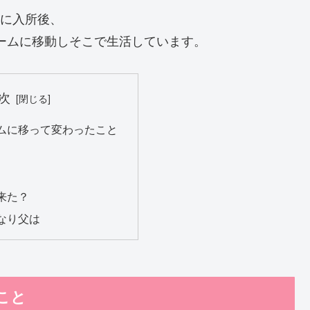
設に入所後、
ホームに移動しそこで生活しています。
次
ムに移って変わったこと
来た？
なり父は
こと