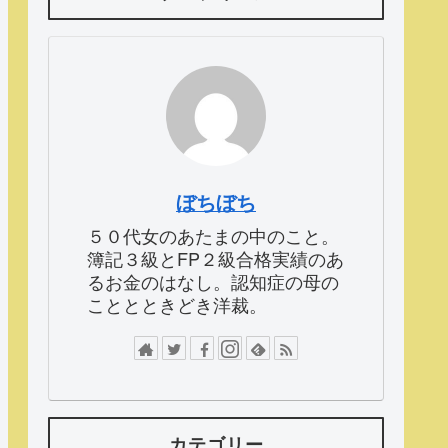
ぼちぼち
５０代女のあたまの中のこと。
簿記３級とFP２級合格実績のあ
るお金のはなし。認知症の母の
こととときどき洋裁。
カテゴリー