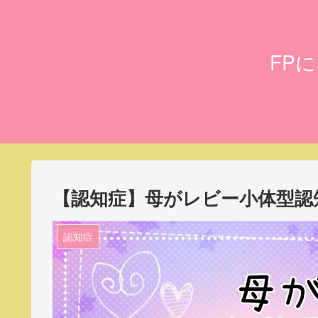
FP
【認知症】母がレビー小体型認知
認知症