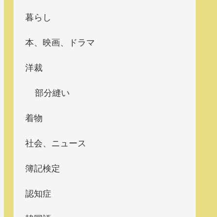
暮らし
本、映画、ドラマ
洋裁
部分縫い
着物
社会、ニュース
簿記検定
認知症