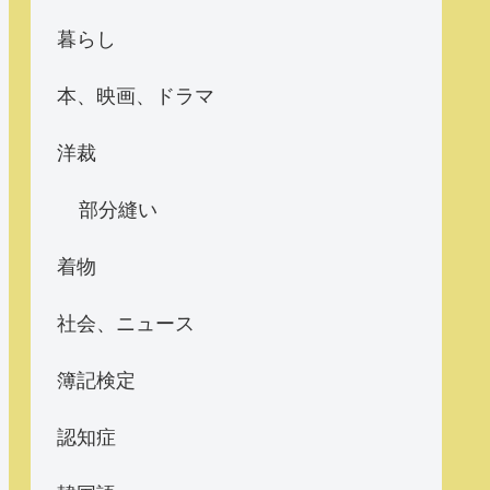
暮らし
本、映画、ドラマ
洋裁
部分縫い
着物
社会、ニュース
簿記検定
認知症