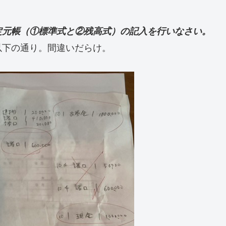
定元帳（①標準式と②残高式）の記入を行いなさい。
以下の通り。間違いだらけ。