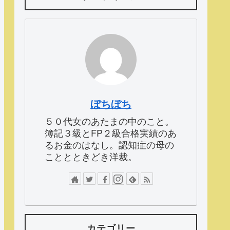
ぼちぼち
５０代女のあたまの中のこと。
簿記３級とFP２級合格実績のあ
るお金のはなし。認知症の母の
こととときどき洋裁。
カテゴリー