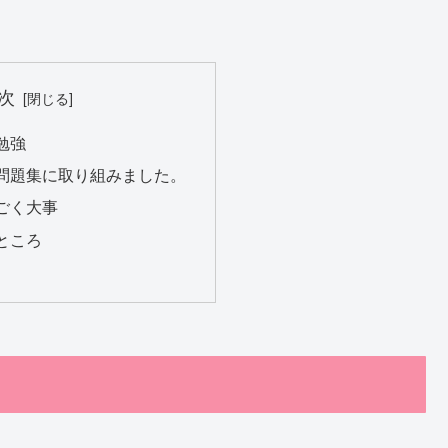
次
勉強
問題集に取り組みました。
ごく大事
ところ