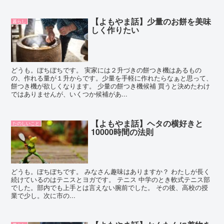
【よもやま話】少量のお餅を美味
暮らし
しく作りたい
どうも。ぼちぼちです。 実家には２升づきの餅つき機はあるもの
の、作れる量が１升からです。少量を手軽に作れたらなぁと思って、
餅つき機が欲しくなります。 少量の餅つき機候補 買うと決めたわけ
ではありませんが、いくつか候補があ...
【よもやま話】ヘタの横好きと
たのしいこと
10000時間の法則
どうも。ぼちぼちです。 みなさん趣味はありますか？ わたしが長く
続けているのはテニスとヨガです。 テニス 中学のとき軟式テニス部
でした。部内でも上手とは言えない腕前でした。 その後、高校の授
業で少し。次に市の...