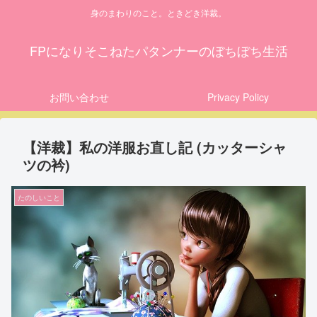
身のまわりのこと。ときどき洋裁。
FPになりそこねたパタンナーのぼちぼち生活
お問い合わせ
Privacy Policy
【洋裁】私の洋服お直し記 (カッターシャ
ツの衿)
たのしいこと