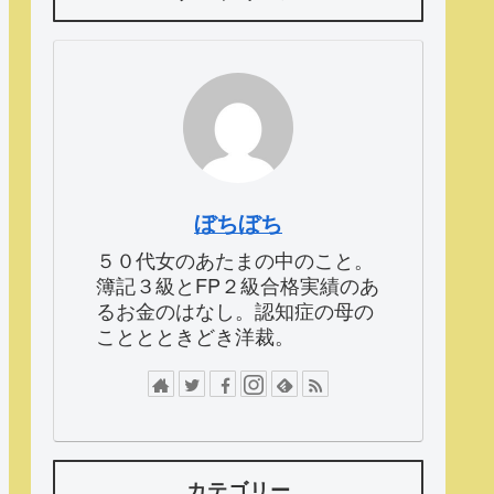
ぼちぼち
５０代女のあたまの中のこと。
簿記３級とFP２級合格実績のあ
るお金のはなし。認知症の母の
こととときどき洋裁。
カテゴリー