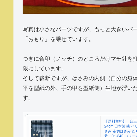
写真は小さなパーツですが、もっと大きいパ
「おもり」を乗せています。
つぎに合印（ノッチ）のところだけマチ針を
限にしています。
そして裁断ですが、はさみの内側（自分の身
平を型紙の外、手の甲を型紙側）生地が浮い
す。
【送料無料】 庄
24cm 日本製 鋏 
さみ 布切はさみ た
裁 01-240 (