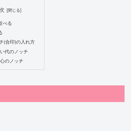
次
並べる
る
チ(合印)の入れ方
縫い代のノッチ
中心のノッチ