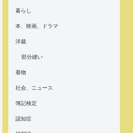
暮らし
本、映画、ドラマ
洋裁
部分縫い
着物
社会、ニュース
簿記検定
認知症