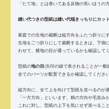
「たて地」とは巻いてある反物の長いほうの
縫い代つきの型紙は縫い代端きっちりにカッ
家庭での生地の裁断は縦方向をふたつ折りに
生地を二つ折りにして裁断するときは、下側
わせて、横地の目が通っているかも確認して
型紙の
(矢印の線で表されることが一般
地の目
全てのパーツが配置できるか確認してくださ
縦方向に、全て上を向けて型紙を並べるのが
「一方方向」といいます。柄の方向や毛並み
これに対し、型紙の上下を気にせず並べるこ