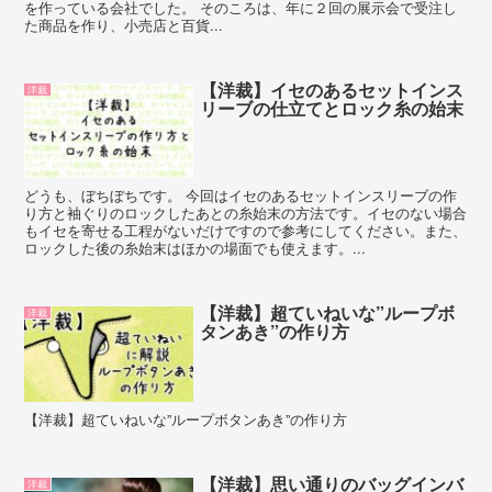
を作っている会社でした。 そのころは、年に２回の展示会で受注し
た商品を作り、小売店と百貨...
【洋裁】イセのあるセットインス
洋裁
リーブの仕立てとロック糸の始末
どうも、ぼちぼちです。 今回はイセのあるセットインスリーブの作
り方と袖ぐりのロックしたあとの糸始末の方法です。イセのない場合
もイセを寄せる工程がないだけですので参考にしてください。また、
ロックした後の糸始末はほかの場面でも使えます。...
【洋裁】超ていねいな”ループボ
洋裁
タンあき”の作り方
【洋裁】超ていねいな”ループボタンあき”の作り方
【洋裁】思い通りのバッグインバ
洋裁