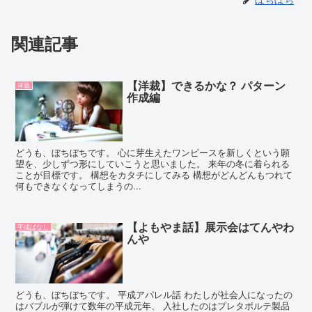
関連記事
【洋裁】できるかな？ パターン
洋裁
作成編
どうも、ぼちぼちです。 心に芽生えたワンピースを新しくという願
望を、少しずつ形にしていこうと思いました。 来年の冬に着られる
ことが目標です。 構想をカタチにしてみる 構想がどんどんもつれて
何もできなくなってしまうの...
【よもやま話】展示会はてんやわ
平成ばなし
んや
どうも、ぼちぼちです。 平成アパレル話 わたしが社会人になったの
はバブルが弾けて数年の平成元年、 入社したのはプレタポルテ製品