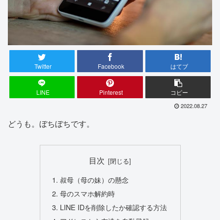
Twitter
Facebook
はてブ
LINE
Pinterest
コピー
2022.08.27
どうも。ぼちぼちです。
目次
叔母（母の妹）の懸念
母のスマホ解約時
LINE IDを削除したか確認する方法