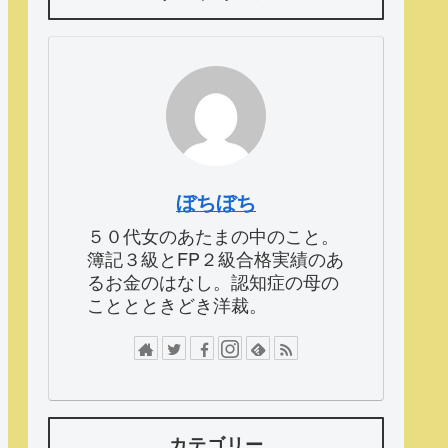
ぼちぼち
５０代女のあたまの中のこと。
簿記３級とFP２級合格実績のあ
るお金のはなし。認知症の母の
こととときどき洋裁。
カテゴリー