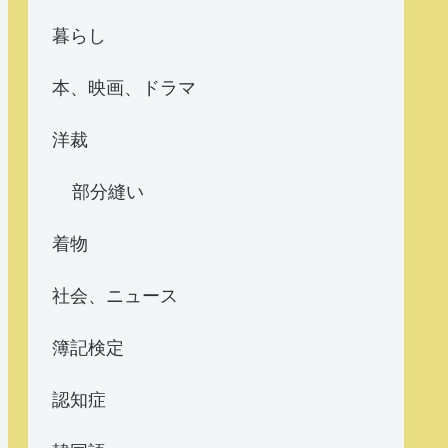
暮らし
本、映画、ドラマ
洋裁
部分縫い
着物
社会、ニュース
簿記検定
認知症