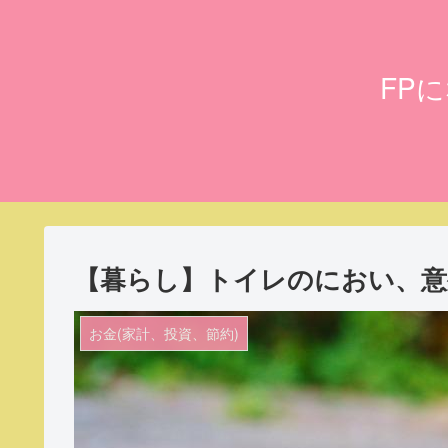
FP
【暮らし】トイレのにおい、意
お金(家計、投資、節約)