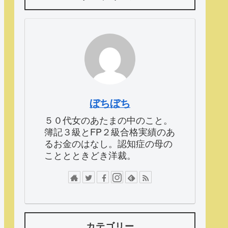
ぼちぼち
５０代女のあたまの中のこと。
簿記３級とFP２級合格実績のあ
るお金のはなし。認知症の母の
こととときどき洋裁。
カテゴリー