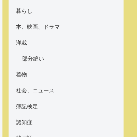
暮らし
本、映画、ドラマ
洋裁
部分縫い
着物
社会、ニュース
簿記検定
認知症