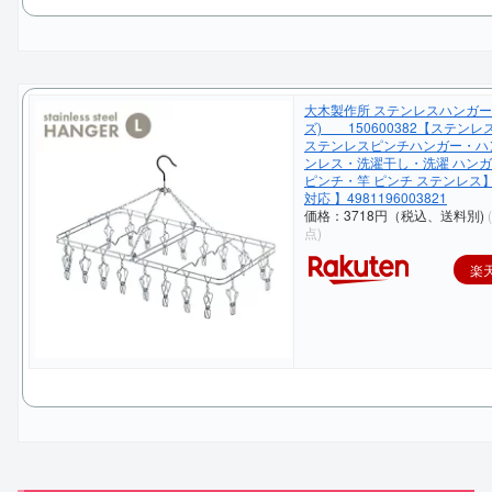
大木製作所 ステンレスハンガー 
ズ) 150600382【ステンレ
ステンレスピンチハンガー・ハ
ンレス・洗濯干し・洗濯 ハン
ピンチ・竿 ピンチ ステンレス
対応 】4981196003821
価格：3718円（税込、送料別)
点)
楽