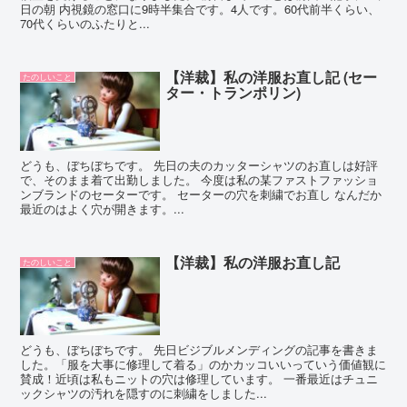
日の朝 内視鏡の窓口に9時半集合です。4人です。60代前半くらい、
70代くらいのふたりと...
【洋裁】私の洋服お直し記 (セー
たのしいこと
ター・トランポリン)
どうも、ぼちぼちです。 先日の夫のカッターシャツのお直しは好評
で、そのまま着て出勤しました。 今度は私の某ファストファッショ
ンブランドのセーターです。 セーターの穴を刺繍でお直し なんだか
最近のはよく穴が開きます。...
【洋裁】私の洋服お直し記
たのしいこと
どうも、ぼちぼちです。 先日ビジブルメンディングの記事を書きま
した。「服を大事に修理して着る」のかカッコいいっていう価値観に
賛成！近頃は私もニットの穴は修理しています。 一番最近はチュニ
ックシャツの汚れを隠すのに刺繍をしました...