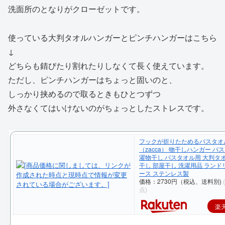
洗面所のとなりがクローゼットです。
使っている大判タオルハンガーとピンチハンガーはこちら
↓
どちらも錆びたり割れたりしなくて長く使えています。
ただし、ピンチハンガーはちょっと固いのと、
しっかり挟めるので取るときもひとつずつ
外さなくてはいけないのがちょっとしたストレスです。
フックが折りたためるバスタオ
（zacca） 物干しハンガー バ
濯物干し バスタオル用 大判タ
干し 部屋干し 洗濯用品 ランド
ース ステンレス製
価格：2730円（税込、送料別)
点)
楽