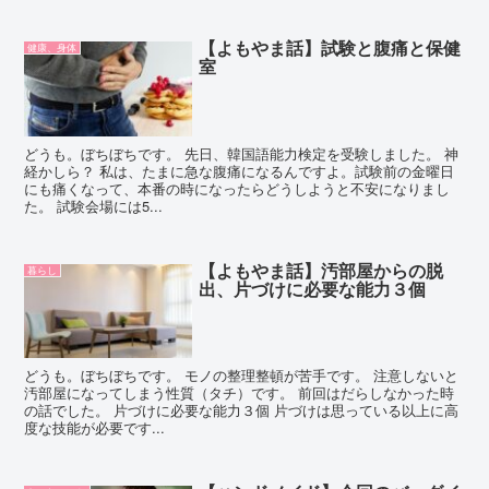
【よもやま話】試験と腹痛と保健
健康、身体
室
どうも。ぼちぼちです。 先日、韓国語能力検定を受験しました。 神
経かしら？ 私は、たまに急な腹痛になるんですよ。試験前の金曜日
にも痛くなって、本番の時になったらどうしようと不安になりまし
た。 試験会場には5...
【よもやま話】汚部屋からの脱
暮らし
出、片づけに必要な能力３個
どうも。ぼちぼちです。 モノの整理整頓が苦手です。 注意しないと
汚部屋になってしまう性質（タチ）です。 前回はだらしなかった時
の話でした。 片づけに必要な能力３個 片づけは思っている以上に高
度な技能が必要です...