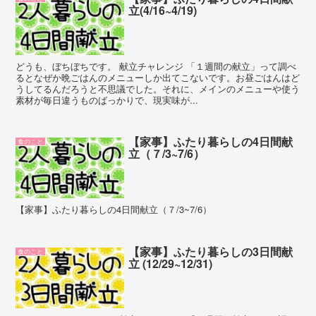
立(4/16~4/19)
どうも、ぼちぼちです。 献立チャレンジ 「１週間の献立」って調べ
るとなぜか晩ごはんのメニューしか出てこないです。お昼ごはんはど
うしてるんだろうと不思議でした。それに、メインのメニューや使う
素材が毎日違うものばっかりで、現実味が...
【家事】ふたり暮らしの4日間献
食のこと
立（７/3~7/6）
【家事】ふたり暮らしの4日間献立（７/3~7/6）
【家事】ふたり暮らしの3日間献
食のこと
立 (12/29~12/31)