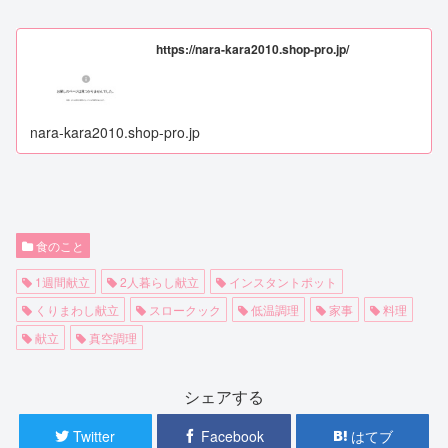
https://nara-kara2010.shop-pro.jp/
nara-kara2010.shop-pro.jp
食のこと
1週間献立
2人暮らし献立
インスタントポット
くりまわし献立
スロークック
低温調理
家事
料理
献立
真空調理
シェアする
Twitter
Facebook
はてブ