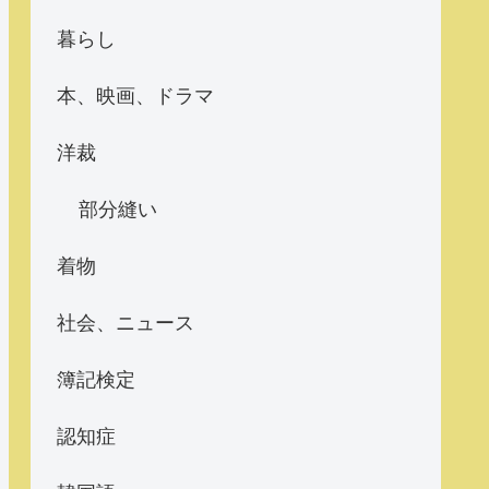
暮らし
本、映画、ドラマ
洋裁
部分縫い
着物
社会、ニュース
簿記検定
認知症