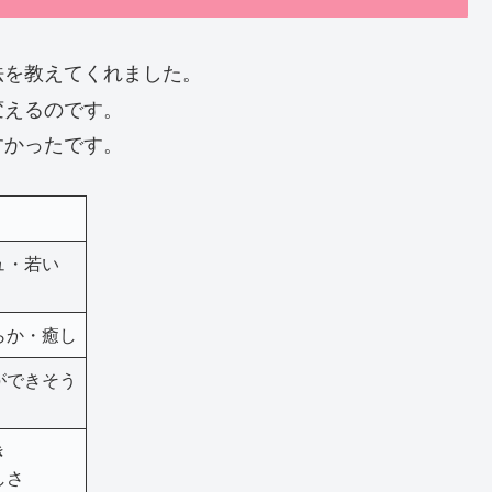
法を教えてくれました。
変えるのです。
すかったです。
ュ・若い
らか・癒し
゙できそう
き
しさ