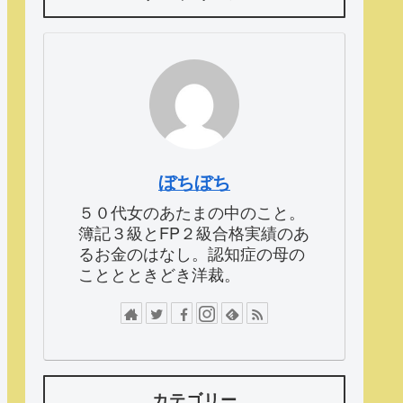
ぼちぼち
５０代女のあたまの中のこと。
簿記３級とFP２級合格実績のあ
るお金のはなし。認知症の母の
こととときどき洋裁。
カテゴリー