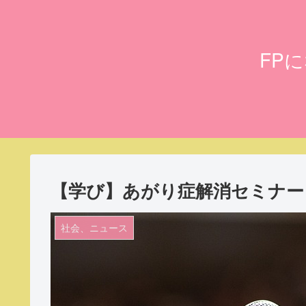
FP
【学び】あがり症解消セミナー
社会、ニュース