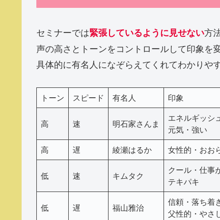
セミナーでは
方
緊張しているように見せない
声の高さとトーンをコントロールして印象を
具体的に有名人になぞらえてくれてわかりや
トーン
スピード
有名人
印象
エネルギッシ
高
速
明石家さんま
元気・強い
高
遅
綾瀬はるか
女性的・おお
クール・仕事か
低
速
キムタク
テキパキ
信頼・落ち着
低
遅
福山雅治
父性的・やさ