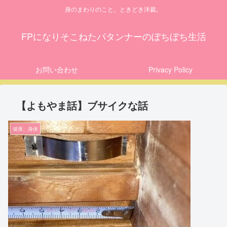
身のまわりのこと。ときどき洋裁。
FPになりそこねたパタンナーのぼちぼち生活
お問い合わせ
Privacy Policy
【よもやま話】ブサイクな話
健康、身体