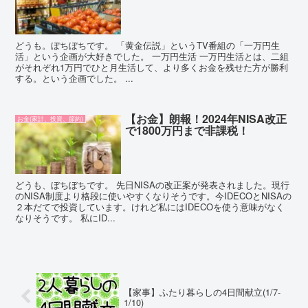
どうも。ぼちぼちです。 「黄金伝説」というTV番組の「一万円生
活」という企画が大好きでした。 一万円生活 一万円生活とは、二組
がそれぞれ1万円でひと月生活して、より多くお金を残せた方が勝利
する。という企画でした。 ...
【お金】朗報！2024年NISA改正
お金(家計、投資、節約)
で1800万円まで非課税！
どうも、ぼちぼちです。 先日NISAの改正案が発表されました。現行
のNISA制度より格段に使いやすくなりそうです。今IDECOとNISAの
２本だてで投資しています。けれど私にはIDECOを使う意味がなく
なりそうです。 私にID...
【家事】ふたり暮らしの4日間献立(1/7-
1/10)