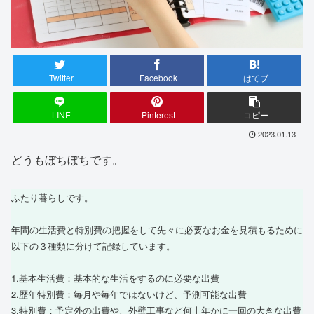
Twitter
Facebook
はてブ
LINE
Pinterest
コピー
2023.01.13
どうもぼちぼちです。
ふたり暮らしです。
年間の生活費と特別費の把握をして先々に必要なお金を見積もるために
以下の３種類に分けて記録しています。
1.基本生活費：基本的な生活をするのに必要な出費
2.歴年特別費：毎月や毎年ではないけど、予測可能な出費
3.特別費：予定外の出費や、外壁工事など何十年かに一回の大きな出費