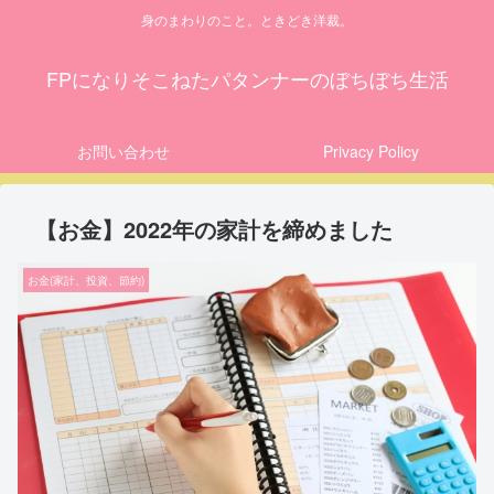
身のまわりのこと。ときどき洋裁。
FPになりそこねたパタンナーのぼちぼち生活
お問い合わせ
Privacy Policy
【お金】2022年の家計を締めました
お金(家計、投資、節約)