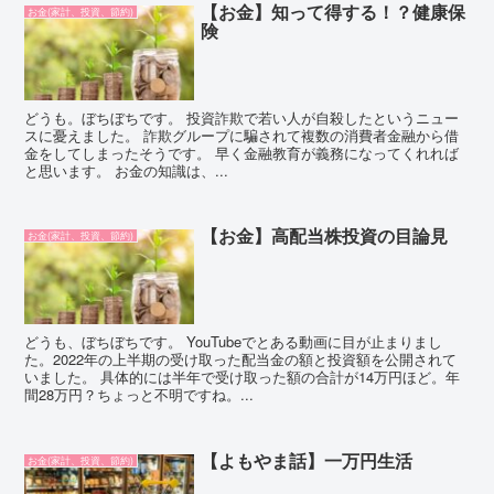
【お金】知って得する！？健康保
お金(家計、投資、節約)
険
どうも。ぼちぼちです。 投資詐欺で若い人が自殺したというニュー
スに憂えました。 詐欺グループに騙されて複数の消費者金融から借
金をしてしまったそうです。 早く金融教育が義務になってくれれば
と思います。 お金の知識は、...
【お金】高配当株投資の目論見
お金(家計、投資、節約)
どうも、ぼちぼちです。 YouTubeでとある動画に目が止まりまし
た。2022年の上半期の受け取った配当金の額と投資額を公開されて
いました。 具体的には半年で受け取った額の合計が14万円ほど。年
間28万円？ちょっと不明ですね。...
【よもやま話】一万円生活
お金(家計、投資、節約)