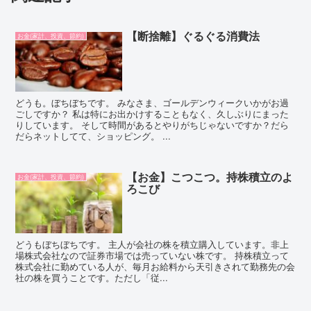
【断捨離】ぐるぐる消費法
お金(家計、投資、節約)
どうも。ぼちぼちです。 みなさま、ゴールデンウィークいかがお過
ごしですか？ 私は特にお出かけすることもなく、久しぶりにまった
りしています。 そして時間があるとやりがちじゃないですか？だら
だらネットしてて、ショッピング。 ...
【お金】こつこつ。持株積立のよ
お金(家計、投資、節約)
ろこび
どうもぼちぼちです。 主人が会社の株を積立購入しています。非上
場株式会社なので証券市場では売っていない株です。 持株積立って
株式会社に勤めている人が、毎月お給料から天引きされて勤務先の会
社の株を買うことです。ただし「従...