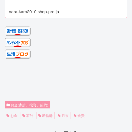
nara-kara2010.shop-pro.jp
お金(家計、投資、節約)
お金
家計
断捨離
月末
食費