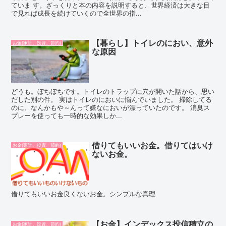
ていま す。ざっくりと本の内容を説明すると、世界経済は大きな目
で見れば成長を続けていくので全世界の指...
【暮らし】トイレのにおい、意外
お金(家計、投資、節約)
な原因
どうも。ぼちぼちです。トイレのトラップに穴が開いた話から、思い
だした別の件。 実はトイレのにおいに悩んでいました。 掃除してる
のに、なんかもや～んって嫌なにおいが漂っていたのです。 消臭ス
プレーを使っても一時的な効果しか...
借りてもいいお金。借りてはいけ
お金(家計、投資、節約)
ないお金。
借りてもいいお金良くないお金。シンプルな真理
【お金】インデックス投信積立の
お金(家計、投資、節約)