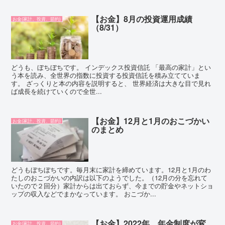
【お金】8月の投資運用成績
お金(家計、投資、節約)
（8/31）
どうも、ぼちぼちです。 インデックス投資信託 「最高の家計」とい
う本を読み、全世界の指数に投資する投資信託を積み立てていま
す。 ざっくりと本の内容を説明すると、 世界経済は大きな目で見れ
ば成長を続けていくので全世...
【お金】12月と1月のおこづかい
お金(家計、投資、節約)
のまとめ
どうもぼちぼちです。毎月末に家計を締めています。12月と1月のわ
たしのおこづかいの内訳は以下のようでした。（12月の分を忘れて
いたので２回分）家計からは出ておらず、今までの貯金やネットショ
ップの収入などでまかなっています。 おこづか...
【お金】2022年、年金制度が変
お金(家計、投資、節約)