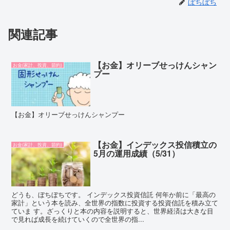
ぼちぼち
関連記事
【お金】オリーブせっけんシャン
お金(家計、投資、節約)
プー
【お金】オリーブせっけんシャンプー
【お金】インデックス投信積立の
お金(家計、投資、節約)
5月の運用成績（5/31）
どうも、ぼちぼちです。 インデックス投資信託 何年か前に「最高の
家計」という本を読み、全世界の指数に投資する投資信託を積み立て
ていま す。ざっくりと本の内容を説明すると、世界経済は大きな目
で見れば成長を続けていくので全世界の指...