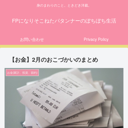
身のまわりのこと。ときどき洋裁。
FPになりそこねたパタンナーのぼちぼち生活
お問い合わせ
Privacy Policy
【お金】2月のおこづかいのまとめ
お金(家計、投資、節約)