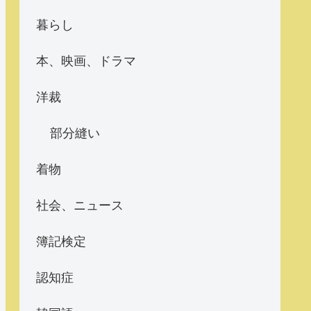
暮らし
本、映画、ドラマ
洋裁
部分縫い
着物
社会、ニュース
簿記検定
認知症