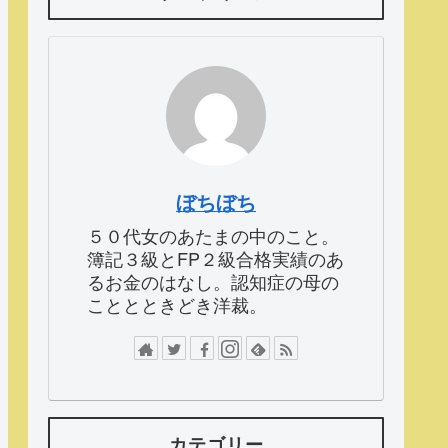
ぼちぼち
５０代女のあたまの中のこと。
簿記３級とFP２級合格実績のあ
るお金のはなし。認知症の母の
こととときどき洋裁。
カテゴリー