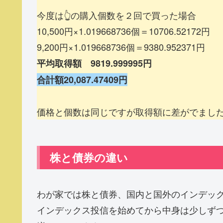
今度は👆の購入個数を２回で買った場合
10,500円×1.019668736個＝10706.52172円
9,200円×1.019668736個＝9380.952371円
平均
取得額
9819
.
999995円
合計額20,087.47409円
価格と個数は同じですが取得額に差がでまし
株と債券の違い
わが家では株と債券、国内と国外のインデッ
インデックス投信を始めてから中身は少しず