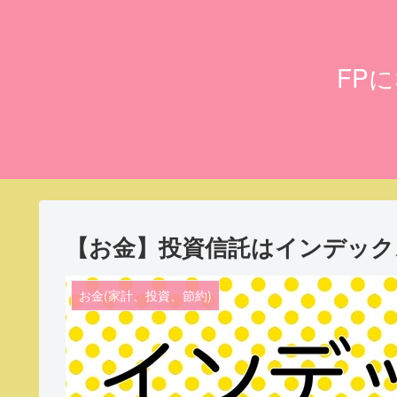
FP
【お金】投資信託はインデック
お金(家計、投資、節約)