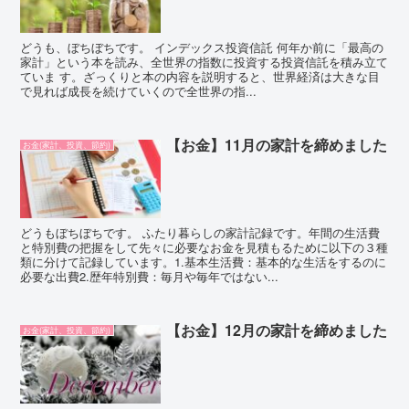
どうも、ぼちぼちです。 インデックス投資信託 何年か前に「最高の
家計」という本を読み、全世界の指数に投資する投資信託を積み立て
ていま す。ざっくりと本の内容を説明すると、世界経済は大きな目
で見れば成長を続けていくので全世界の指...
【お金】11月の家計を締めました
お金(家計、投資、節約)
どうもぼちぼちです。 ふたり暮らしの家計記録です。年間の生活費
と特別費の把握をして先々に必要なお金を見積もるために以下の３種
類に分けて記録しています。1.基本生活費：基本的な生活をするのに
必要な出費2.歴年特別費：毎月や毎年ではない...
【お金】12月の家計を締めました
お金(家計、投資、節約)