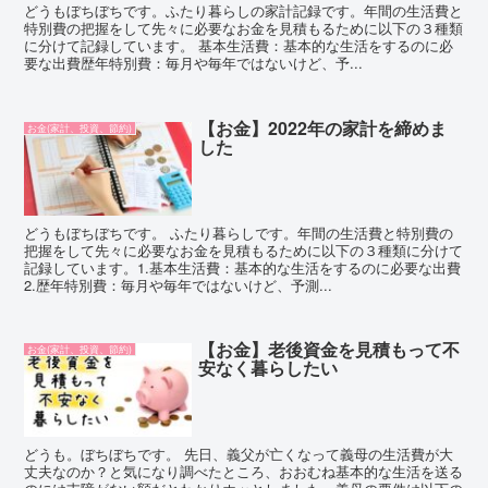
どうもぼちぼちです。ふたり暮らしの家計記録です。年間の生活費と
特別費の把握をして先々に必要なお金を見積もるために以下の３種類
に分けて記録しています。 基本生活費：基本的な生活をするのに必
要な出費歴年特別費：毎月や毎年ではないけど、予...
【お金】2022年の家計を締めま
お金(家計、投資、節約)
した
どうもぼちぼちです。 ふたり暮らしです。年間の生活費と特別費の
把握をして先々に必要なお金を見積もるために以下の３種類に分けて
記録しています。1.基本生活費：基本的な生活をするのに必要な出費
2.歴年特別費：毎月や毎年ではないけど、予測...
【お金】老後資金を見積もって不
お金(家計、投資、節約)
安なく暮らしたい
どうも。ぼちぼちです。 先日、義父が亡くなって義母の生活費が大
丈夫なのか？と気になり調べたところ、おおむね基本的な生活を送る