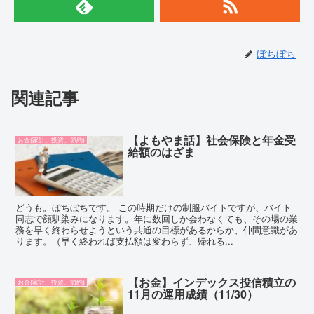
ぼちぼち
関連記事
【よもやま話】社会保険と年金受
お金(家計、投資、節約)
給額のはざま
どうも。ぼちぼちです。 この時期だけの制服バイトですが、バイト
同志で顔馴染みになります。年に数回しか会わなくても、その場の業
務を早く終わらせようという共通の目標があるからか、仲間意識があ
ります。（早く終われば支払額は変わらず、帰れる...
【お金】インデックス投信積立の
お金(家計、投資、節約)
11月の運用成績（11/30）