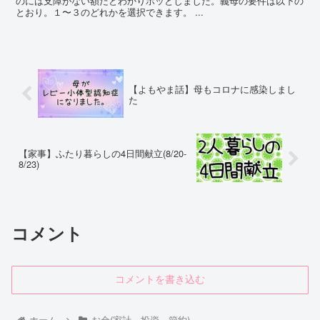
のには支障がない額だとわかりホッとしました。義母の要件は以下の
とおり。１〜３のどれかを選択できます。 ...
【よもやま話】母もコロナに感染しまし
た
【家事】ふたり暮らしの4日間献立(8/20-
8/23)
コメント
コメントを書き込む
ホーム
お金(家計、投資、節約)