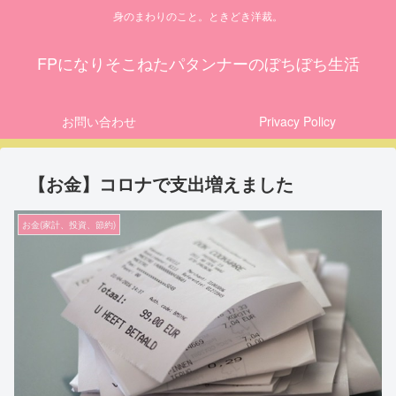
身のまわりのこと。ときどき洋裁。
FPになりそこねたパタンナーのぼちぼち生活
お問い合わせ
Privacy Policy
【お金】コロナで支出増えました
お金(家計、投資、節約)