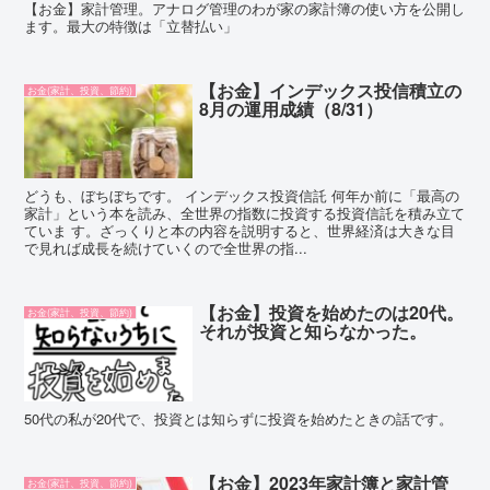
【お金】家計管理。アナログ管理のわが家の家計簿の使い方を公開し
ます。最大の特徴は「立替払い」
【お金】インデックス投信積立の
お金(家計、投資、節約)
8月の運用成績（8/31）
どうも、ぼちぼちです。 インデックス投資信託 何年か前に「最高の
家計」という本を読み、全世界の指数に投資する投資信託を積み立て
ていま す。ざっくりと本の内容を説明すると、世界経済は大きな目
で見れば成長を続けていくので全世界の指...
【お金】投資を始めたのは20代。
お金(家計、投資、節約)
それが投資と知らなかった。
50代の私が20代で、投資とは知らずに投資を始めたときの話です。
【お金】2023年家計簿と家計管
お金(家計、投資、節約)