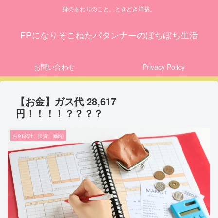
身のまわりのこと。ときどき洋裁。
FPになりそこねたパタンナーのぼちぼち生活
お問い合わせ
Privacy Policy
【お金】ガス代 28,617
円！！！！？？？？
お金(家計、投資、節約)