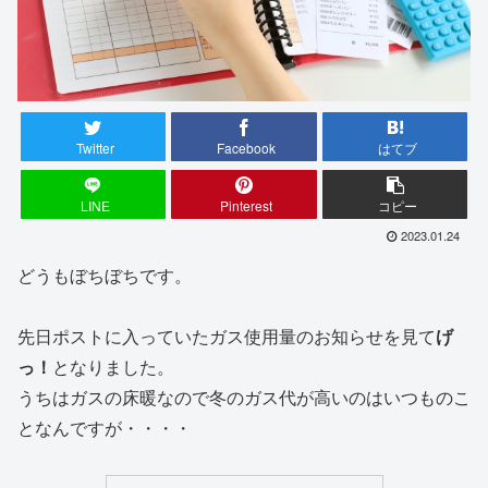
Twitter
Facebook
はてブ
LINE
Pinterest
コピー
2023.01.24
どうもぼちぼちです。
先日ポストに入っていたガス使用量のお知らせを見て
げ
っ！
となりました。
うちはガスの床暖なので冬のガス代が高いのはいつものこ
となんですが・・・・