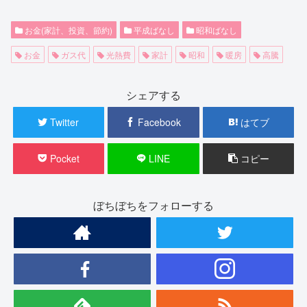
お金(家計、投資、節約)
平成ばなし
昭和ばなし
お金
ガス代
光熱費
家計
昭和
暖房
高騰
シェアする
Twitter
Facebook
はてブ
Pocket
LINE
コピー
ぼちぼちをフォローする