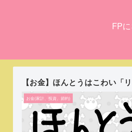
FP
【お金】ほんとうはこわい「リ
お金(家計、投資、節約)