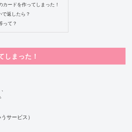
のカードを作ってしまった！
払いで返したら？
等って？
てしまった！
き、
で
いうサービス）