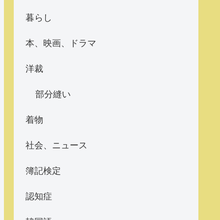
暮らし
本、映画、ドラマ
洋裁
部分縫い
着物
社会、ニュース
簿記検定
認知症