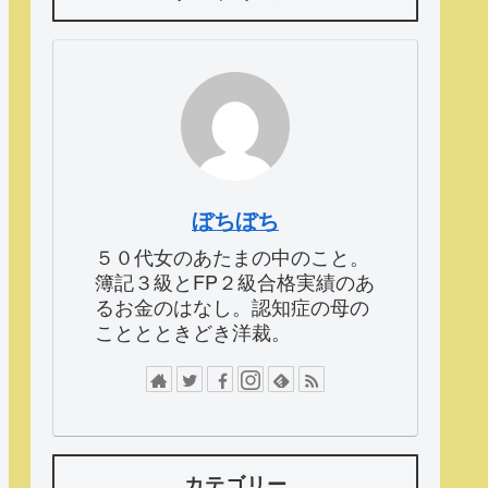
ぼちぼち
５０代女のあたまの中のこと。
簿記３級とFP２級合格実績のあ
るお金のはなし。認知症の母の
こととときどき洋裁。
カテゴリー