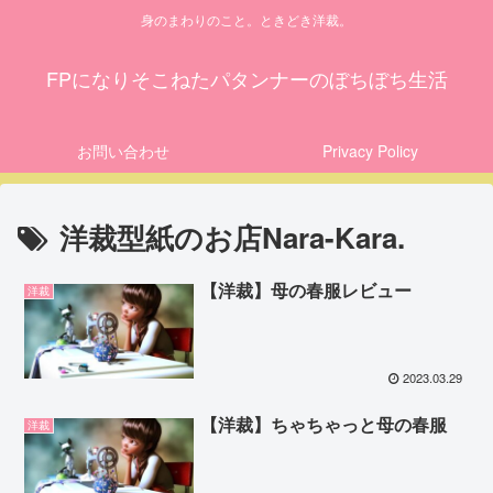
身のまわりのこと。ときどき洋裁。
FPになりそこねたパタンナーのぼちぼち生活
お問い合わせ
Privacy Policy
洋裁型紙のお店Nara-Kara.
【洋裁】母の春服レビュー
洋裁
2023.03.29
【洋裁】ちゃちゃっと母の春服
洋裁