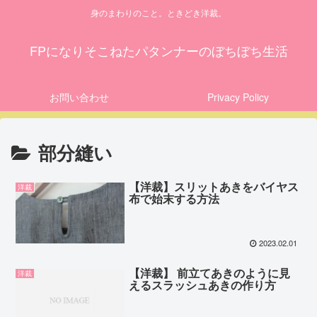
身のまわりのこと。ときどき洋裁。
FPになりそこねたパタンナーのぼちぼち生活
お問い合わせ
Privacy Policy
部分縫い
【洋裁】スリットあきをバイヤス
洋裁
布で始末する方法
2023.02.01
【洋裁】 前立てあきのように見
洋裁
えるスラッシュあきの作り方