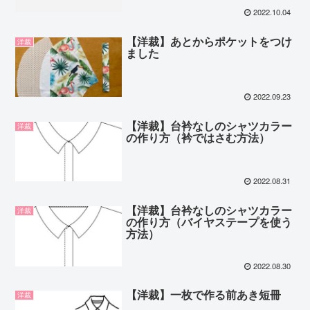
2022.10.04
【洋裁】あとからポケットをつけ
洋裁
ました
2022.09.23
【洋裁】台衿なしのシャツカラー
洋裁
の作り方（衿ではさむ方法）
2022.08.31
【洋裁】台衿なしのシャツカラー
洋裁
の作り方（バイヤステープを使う
方法）
2022.08.30
【洋裁】一枚で作る前あき短冊
洋裁