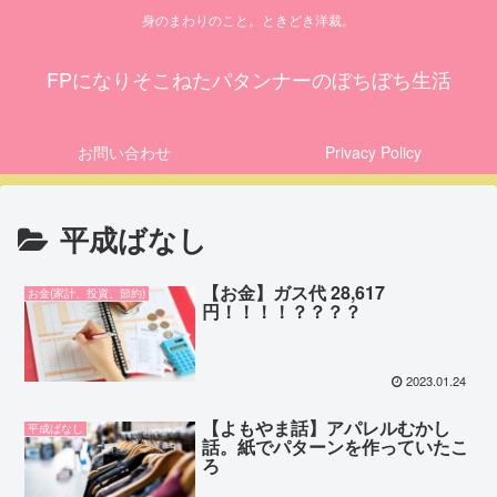
身のまわりのこと。ときどき洋裁。
FPになりそこねたパタンナーのぼちぼち生活
お問い合わせ
Privacy Policy
平成ばなし
【お金】ガス代 28,617
お金(家計、投資、節約)
円！！！！？？？？
2023.01.24
【よもやま話】アパレルむかし
平成ばなし
話。紙でパターンを作っていたこ
ろ