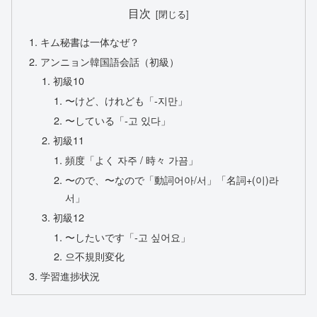
目次
キム秘書は一体なぜ？
アンニョン韓国語会話（初級）
初級10
〜けど、けれども「-지만」
〜している「-고 있다」
初級11
頻度「よく 자주 / 時々 가끔」
〜ので、〜なので「動詞어아/서」「名詞+(이)라
서」
初級12
〜したいです「-고 싶어요」
으不規則変化
学習進捗状況