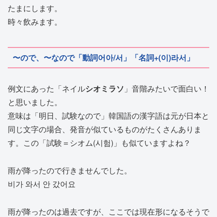
たまにします。
時々飲みます。
〜ので、〜なので「動詞어아/서」「名詞+(이)라서」
例文にあった「ネイル
シオミラソ
」音階みたいで面白い！
と思いました。
意味は「明日、試験なので」韓国語の漢字語は元が日本と
同じ文字の場合、発音が似ているものがたくさんありま
す。この「試験＝シオム(시험)」も似ていますよね？
雨が降ったので行きませんでした。
비가 와서 안 갔어요
雨が降ったのは過去ですが、ここでは現在形になるそうで