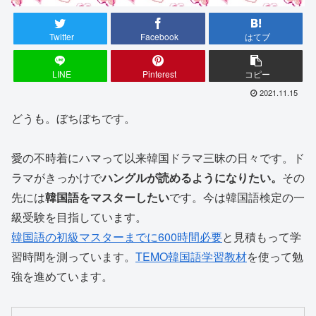
Twitter
Facebook
はてブ
LINE
Pinterest
コピー
2021.11.15
どうも。ぼちぼちです。
愛の不時着にハマって以来韓国ドラマ三昧の日々です。ド
ラマがきっかけで
ハングルが読めるようになりたい。
その
先には
韓国語をマスターしたい
です。今は韓国語検定の一
級受験を目指しています。
韓国語の初級マスターまでに600時間必要
と見積もって学
習時間を測っています。
TEMO韓国語学習教材
を使って勉
強を進めています。