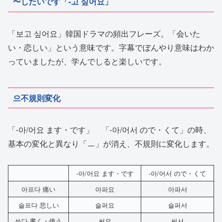
〜したいです「-고 싶어요」
「보고 싶어요」韓国ドラマの頻出フレーズ。「会いた
い・恋しい」という意味です。字幕でぼんやり意味はわか
っていましたが、学んでしると楽しいです。
으不規則変化
「-아/어요 ます・です」 「
-아/어서 ので・くて」の時、
基本の変化と異なり「ㅡ」が消え、不規則に変化します。
-아/어요 ます・です
-아/어서 ので・くて
아프다 痛い
아파요
아파서
슬프다 悲しい
슬퍼요
슬퍼서
쓰다 書く・使う
써요
써서