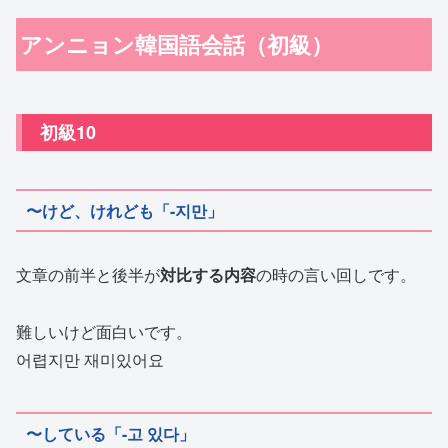
アンニョン韓国語会話（初級）
初級10
〜けど、けれども「-지만」
文章の前半と後半が
対比する内容
の時の言い回しです。
難しいけど面白いです。
어렵지만 재미있어요
〜している「-고 있다」