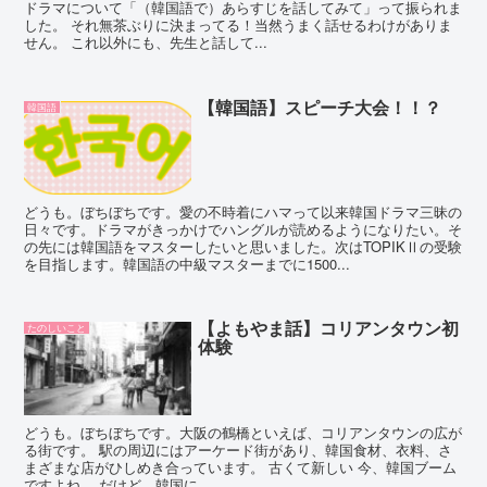
ドラマについて「（韓国語で）あらすじを話してみて」って振られま
した。 それ無茶ぶりに決まってる！当然うまく話せるわけがありま
せん。 これ以外にも、先生と話して...
【韓国語】スピーチ大会！！？
韓国語
どうも。ぼちぼちです。愛の不時着にハマって以来韓国ドラマ三昧の
日々です。ドラマがきっかけでハングルが読めるようになりたい。そ
の先には韓国語をマスターしたいと思いました。次はTOPIKⅡの受験
を目指します。韓国語の中級マスターまでに1500...
【よもやま話】コリアンタウン初
たのしいこと
体験
どうも。ぼちぼちです。大阪の鶴橋といえば、コリアンタウンの広が
る街です。 駅の周辺にはアーケード街があり、韓国食材、衣料、さ
まざまな店がひしめき合っています。 古くて新しい 今、韓国ブーム
ですよね。 だけど、韓国に...